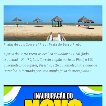
Rua São José, 98 Barrinha - Cajueiro da Praia.
Praias de Luis Correia/ Piauí: Praia do Barro Preto
A praia do Barro Preto se localiza na Rodovia PI-116 (lado
esquerdo) - Km 7,5, Luís Correia, região norte do Piauí, a 338
quilômetros da capital, Teresina, e 26 quilômetros da cidade de
Parnaíba. É formada por uma ampla faixa de areia plana e
retilínea na maior parte de sua extensão, chegando a mais ou
menos a 1,5 km de paisagens exuberantes. Possui ondas suaves
devido ao extensivo molhe de pedras que não chegam a 2 metros
de altura, não apresentando dunas em seu espaço geográfico. Não
se sabe ao certo porque a praia leva esse nome, e muitas das suas
historias foram esquecidas ao longo do tempo. A praia é