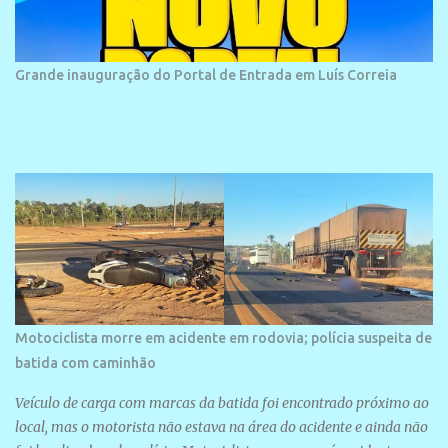
frequentada por moradores e turistas, em geral veranistas
piauienses e, em menor número, pessoas de estados vizinhos. O
bairro onde se localiza a praia é palco de amplos investimentos e
Grande inauguração do Portal de Entrada em Luís Correia
projetos grandiosos como hotéis, pousadas e residências de
veraneio de grande porte. O maior empreendimento fixado nessa
área é o SESC Praia, inaugurado em 12 de julho de 1996. Com
arquitetura moderna,...
Motociclista morre em acidente em rodovia; polícia suspeita de
batida com caminhão
Veículo de carga com marcas da batida foi encontrado próximo ao
local, mas o motorista não estava na área do acidente e ainda não