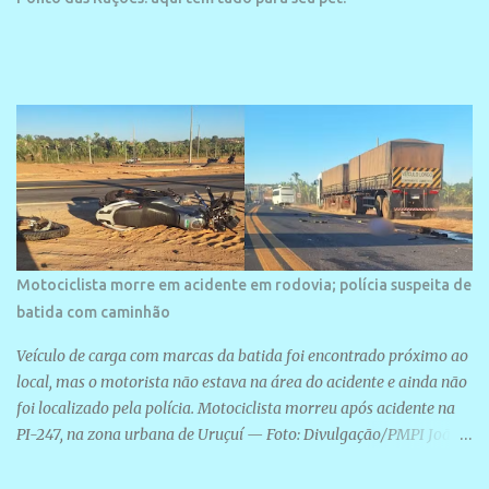
Motociclista morre em acidente em rodovia; polícia suspeita de
batida com caminhão
Veículo de carga com marcas da batida foi encontrado próximo ao
local, mas o motorista não estava na área do acidente e ainda não
foi localizado pela polícia. Motociclista morreu após acidente na
PI-247, na zona urbana de Uruçuí — Foto: Divulgação/PMPI João
Pedro de Sousa Santos morreu na manhã desta sexta-feira (31) em
um acidente na PI-247, na zona urbana de Uruçuí, no Sul do Piauí.