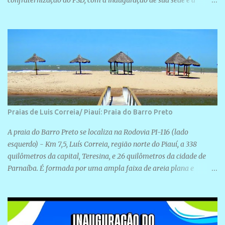
confraternização do PSD, com a inauguração de sua sede e a
realização de novas filiações partidárias. A sede está localizada na
Rua São José, 98 Barrinha - Cajueiro da Praia.
Praias de Luis Correia/ Piauí: Praia do Barro Preto
A praia do Barro Preto se localiza na Rodovia PI-116 (lado
esquerdo) - Km 7,5, Luís Correia, região norte do Piauí, a 338
quilômetros da capital, Teresina, e 26 quilômetros da cidade de
Parnaíba. É formada por uma ampla faixa de areia plana e
retilínea na maior parte de sua extensão, chegando a mais ou
menos a 1,5 km de paisagens exuberantes. Possui ondas suaves
devido ao extensivo molhe de pedras que não chegam a 2 metros
de altura, não apresentando dunas em seu espaço geográfico. Não