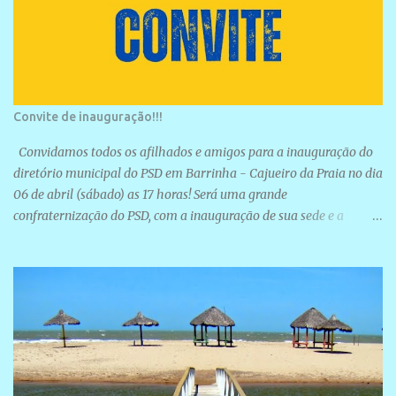
Convite de inauguração!!!
Convidamos todos os afilhados e amigos para a inauguração do
diretório municipal do PSD em Barrinha - Cajueiro da Praia no dia
06 de abril (sábado) as 17 horas! Será uma grande
confraternização do PSD, com a inauguração de sua sede e a
realização de novas filiações partidárias. A sede está localizada na
Rua São José, 98 Barrinha - Cajueiro da Praia.