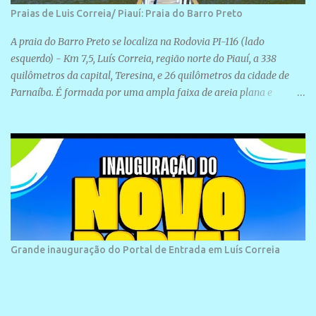
Praias de Luis Correia/ Piauí: Praia do Barro Preto
A praia do Barro Preto se localiza na Rodovia PI-116 (lado
esquerdo) - Km 7,5, Luís Correia, região norte do Piauí, a 338
quilômetros da capital, Teresina, e 26 quilômetros da cidade de
Parnaíba. É formada por uma ampla faixa de areia plana e
retilínea na maior parte de sua extensão, chegando a mais ou
menos a 1,5 km de paisagens exuberantes. Possui ondas suaves
devido ao extensivo molhe de pedras que não chegam a 2 metros
de altura, não apresentando dunas em seu espaço geográfico. Não
se sabe ao certo porque a praia leva esse nome, e muitas das suas
historias foram esquecidas ao longo do tempo. A praia é
frequentada por moradores e turistas, em geral veranistas
piauienses e, em menor número, pessoas de estados vizinhos. O
bairro onde se localiza a praia é palco de amplos investimentos e
Grande inauguração do Portal de Entrada em Luís Correia
projetos grandiosos como hotéis, pousadas e residências de
veraneio de grande porte. O maior empreendimento fixado nessa
área é o SESC Praia, inaugurado em 12 de julho de 1996. Com
arquitetura moderna,...