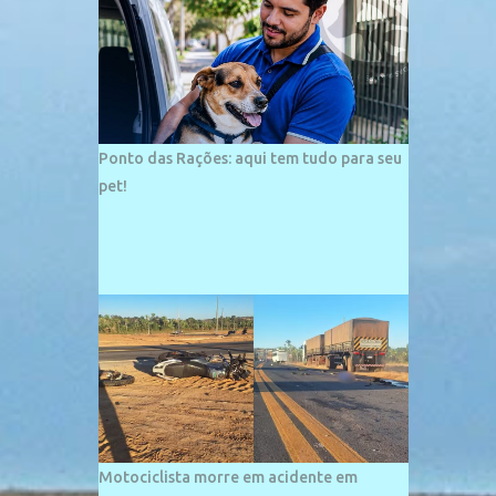
palco de amplos investimentos e projetos
grandiosos como hotéis, pousadas e
residências de veraneio de grande porte. O
maior empreendimento fixado nessa área é
o SESC Praia, inaugurado em 12 de julho de
1996. Com arquitetura moderna,...
Ponto das Rações: aqui tem tudo para seu
pet!
Motociclista morre em acidente em