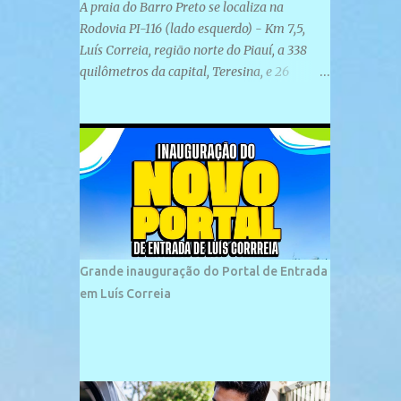
A praia do Barro Preto se localiza na
Rodovia PI-116 (lado esquerdo) - Km 7,5,
Luís Correia, região norte do Piauí, a 338
quilômetros da capital, Teresina, e 26
quilômetros da cidade de Parnaíba. É
formada por uma ampla faixa de areia
plana e retilínea na maior parte de sua
extensão, chegando a mais ou menos a 1,5
km de paisagens exuberantes. Possui ondas
suaves devido ao extensivo molhe de pedras
que não chegam a 2 metros de altura, não
apresentando dunas em seu espaço
geográfico. Não se sabe ao certo porque a
Grande inauguração do Portal de Entrada
praia leva esse nome, e muitas das suas
em Luís Correia
historias foram esquecidas ao longo do
tempo. A praia é frequentada por moradores
e turistas, em geral veranistas piauienses e,
em menor número, pessoas de estados
vizinhos. O bairro onde se localiza a praia é