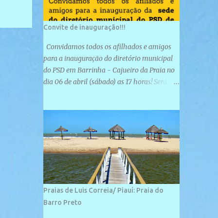
Convite de inauguração!!!
Convidamos todos os afilhados e amigos
para a inauguração do diretório municipal
do PSD em Barrinha - Cajueiro da Praia no
dia 06 de abril (sábado) as 17 horas! Será
uma grande confraternização do PSD, com a
inauguração de sua sede e a realização de
novas filiações partidárias. A sede está
localizada na Rua São José, 98 Barrinha -
Cajueiro da Praia.
Praias de Luis Correia/ Piauí: Praia do
Barro Preto