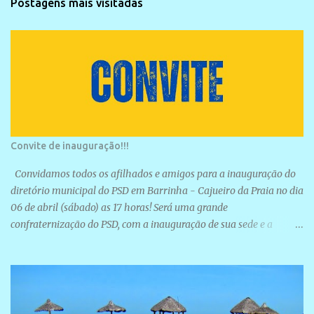
Postagens mais visitadas
Convite de inauguração!!!
Convidamos todos os afilhados e amigos para a inauguração do
diretório municipal do PSD em Barrinha - Cajueiro da Praia no dia
06 de abril (sábado) as 17 horas! Será uma grande
confraternização do PSD, com a inauguração de sua sede e a
realização de novas filiações partidárias. A sede está localizada na
Rua São José, 98 Barrinha - Cajueiro da Praia.