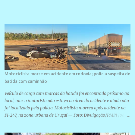
veraneio de grande porte. O maior empreendimento fixado nessa
área é o SESC Praia, inaugurado em 12 de julho de 1996. Com
arquitetura moderna,...
Motociclista morre em acidente em rodovia; polícia suspeita de
batida com caminhão
Veículo de carga com marcas da batida foi encontrado próximo ao
local, mas o motorista não estava na área do acidente e ainda não
foi localizado pela polícia. Motociclista morreu após acidente na
PI-247, na zona urbana de Uruçuí — Foto: Divulgação/PMPI João
Pedro de Sousa Santos morreu na manhã desta sexta-feira (31) em
um acidente na PI-247, na zona urbana de Uruçuí, no Sul do Piauí.