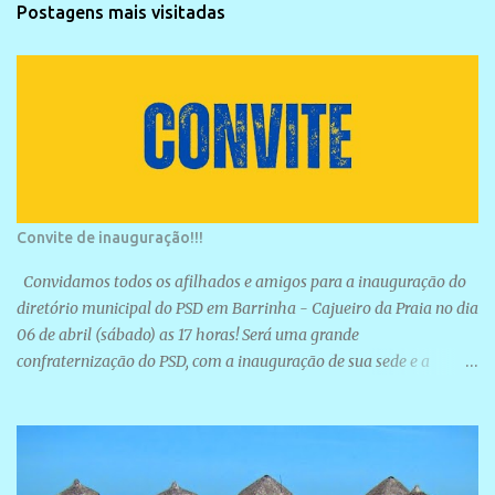
Postagens mais visitadas
Convite de inauguração!!!
Convidamos todos os afilhados e amigos para a inauguração do
diretório municipal do PSD em Barrinha - Cajueiro da Praia no dia
06 de abril (sábado) as 17 horas! Será uma grande
confraternização do PSD, com a inauguração de sua sede e a
realização de novas filiações partidárias. A sede está localizada na
Rua São José, 98 Barrinha - Cajueiro da Praia.