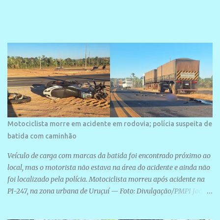
projetos grandiosos como hotéis, pousadas e residências de
veraneio de grande porte. O maior empreendimento fixado nessa
área é o SESC Praia, inaugurado em 12 de julho de 1996. Com
arquitetura moderna,...
Motociclista morre em acidente em rodovia; polícia suspeita de
batida com caminhão
Veículo de carga com marcas da batida foi encontrado próximo ao
local, mas o motorista não estava na área do acidente e ainda não
foi localizado pela polícia. Motociclista morreu após acidente na
PI-247, na zona urbana de Uruçuí — Foto: Divulgação/PMPI João
Pedro de Sousa Santos morreu na manhã desta sexta-feira (31) em
um acidente na PI-247, na zona urbana de Uruçuí, no Sul do Piauí.