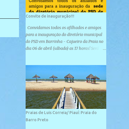
Convite de inauguração!!!
Convidamos todos os afilhados e amigos
para a inauguração do diretório municipal
do PSD em Barrinha - Cajueiro da Praia no
dia 06 de abril (sábado) as 17 horas! Será
uma grande confraternização do PSD, com a
inauguração de sua sede e a realização de
novas filiações partidárias. A sede está
localizada na Rua São José, 98 Barrinha -
Cajueiro da Praia.
Praias de Luis Correia/ Piauí: Praia do
Barro Preto