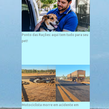
palco de amplos investimentos e projetos
grandiosos como hotéis, pousadas e
residências de veraneio de grande porte. O
maior empreendimento fixado nessa área é
o SESC Praia, inaugurado em 12 de julho de
1996. Com arquitetura moderna,...
Ponto das Rações: aqui tem tudo para seu
pet!
Motociclista morre em acidente em