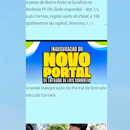
A praia do Barro Preto se localiza na
Rodovia PI-116 (lado esquerdo) - Km 7,5,
Luís Correia, região norte do Piauí, a 338
quilômetros da capital, Teresina, e 26
quilômetros da cidade de Parnaíba. É
formada por uma ampla faixa de areia
plana e retilínea na maior parte de sua
extensão, chegando a mais ou menos a 1,5
km de paisagens exuberantes. Possui ondas
suaves devido ao extensivo molhe de pedras
que não chegam a 2 metros de altura, não
apresentando dunas em seu espaço
geográfico. Não se sabe ao certo porque a
Grande inauguração do Portal de Entrada
praia leva esse nome, e muitas das suas
em Luís Correia
historias foram esquecidas ao longo do
tempo. A praia é frequentada por moradores
e turistas, em geral veranistas piauienses e,
em menor número, pessoas de estados
vizinhos. O bairro onde se localiza a praia é