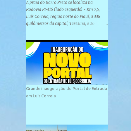
A praia do Barro Preto se localiza na
Rodovia PI-116 (lado esquerdo) - Km 7,5,
Luís Correia, região norte do Piauí, a 338
quilômetros da capital, Teresina, e 26
quilômetros da cidade de Parnaíba. É
formada por uma ampla faixa de areia
plana e retilínea na maior parte de sua
extensão, chegando a mais ou menos a 1,5
km de paisagens exuberantes. Possui ondas
suaves devido ao extensivo molhe de pedras
que não chegam a 2 metros de altura, não
apresentando dunas em seu espaço
geográfico. Não se sabe ao certo porque a
Grande inauguração do Portal de Entrada
praia leva esse nome, e muitas das suas
em Luís Correia
historias foram esquecidas ao longo do
tempo. A praia é frequentada por moradores
e turistas, em geral veranistas piauienses e,
em menor número, pessoas de estados
vizinhos. O bairro onde se localiza a praia é