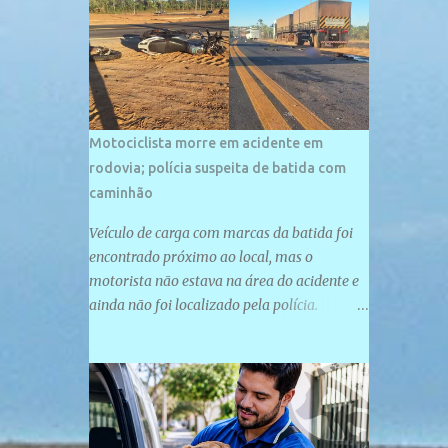
palco de amplos investimentos e projetos
grandiosos como hotéis, pousadas e
residências de veraneio de grande porte. O
maior empreendimento fixado nessa área é
o SESC Praia, inaugurado em 12 de julho de
1996. Com arquitetura moderna,...
Motociclista morre em acidente em
rodovia; polícia suspeita de batida com
caminhão
Veículo de carga com marcas da batida foi
encontrado próximo ao local, mas o
motorista não estava na área do acidente e
ainda não foi localizado pela polícia.
Motociclista morreu após acidente na PI-
247, na zona urbana de Uruçuí — Foto:
Divulgação/PMPI João Pedro de Sousa
Santos morreu na manhã desta sexta-feira
(31) em um acidente na PI-247, na zona