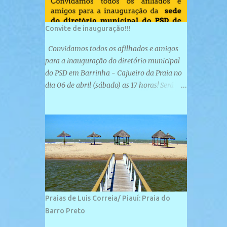
Convite de inauguração!!!
Convidamos todos os afilhados e amigos
para a inauguração do diretório municipal
do PSD em Barrinha - Cajueiro da Praia no
dia 06 de abril (sábado) as 17 horas! Será
uma grande confraternização do PSD, com a
inauguração de sua sede e a realização de
novas filiações partidárias. A sede está
localizada na Rua São José, 98 Barrinha -
Cajueiro da Praia.
Praias de Luis Correia/ Piauí: Praia do
Barro Preto