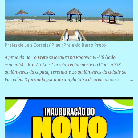
Praias de Luis Correia/ Piauí: Praia do Barro Preto
A praia do Barro Preto se localiza na Rodovia PI-116 (lado
esquerdo) - Km 7,5, Luís Correia, região norte do Piauí, a 338
quilômetros da capital, Teresina, e 26 quilômetros da cidade de
Parnaíba. É formada por uma ampla faixa de areia plana e
retilínea na maior parte de sua extensão, chegando a mais ou
menos a 1,5 km de paisagens exuberantes. Possui ondas suaves
devido ao extensivo molhe de pedras que não chegam a 2 metros
de altura, não apresentando dunas em seu espaço geográfico. Não
se sabe ao certo porque a praia leva esse nome, e muitas das suas
historias foram esquecidas ao longo do tempo. A praia é
frequentada por moradores e turistas, em geral veranistas