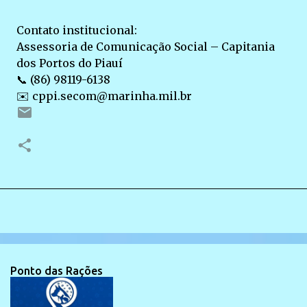
Contato institucional:
Assessoria de Comunicação Social – Capitania
dos Portos do Piauí
📞 (86) 98119-6138
✉️ cppi.secom@marinha.mil.br
Ponto das Rações