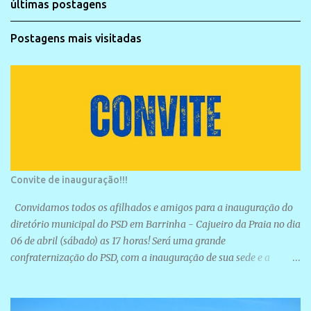
últimas postagens
Postagens mais visitadas
Convite de inauguração!!!
Convidamos todos os afilhados e amigos para a inauguração do
diretório municipal do PSD em Barrinha - Cajueiro da Praia no dia
06 de abril (sábado) as 17 horas! Será uma grande
confraternização do PSD, com a inauguração de sua sede e a
realização de novas filiações partidárias. A sede está localizada na
Rua São José, 98 Barrinha - Cajueiro da Praia.