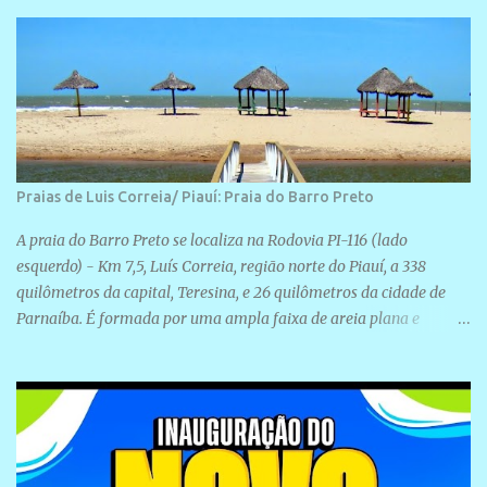
Rua São José, 98 Barrinha - Cajueiro da Praia.
Praias de Luis Correia/ Piauí: Praia do Barro Preto
A praia do Barro Preto se localiza na Rodovia PI-116 (lado
esquerdo) - Km 7,5, Luís Correia, região norte do Piauí, a 338
quilômetros da capital, Teresina, e 26 quilômetros da cidade de
Parnaíba. É formada por uma ampla faixa de areia plana e
retilínea na maior parte de sua extensão, chegando a mais ou
menos a 1,5 km de paisagens exuberantes. Possui ondas suaves
devido ao extensivo molhe de pedras que não chegam a 2 metros
de altura, não apresentando dunas em seu espaço geográfico. Não
se sabe ao certo porque a praia leva esse nome, e muitas das suas
historias foram esquecidas ao longo do tempo. A praia é