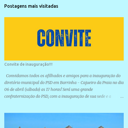
Postagens mais visitadas
Convite de inauguração!!!
Convidamos todos os afilhados e amigos para a inauguração do
diretório municipal do PSD em Barrinha - Cajueiro da Praia no dia
06 de abril (sábado) as 17 horas! Será uma grande
confraternização do PSD, com a inauguração de sua sede e a
realização de novas filiações partidárias. A sede está localizada na
Rua São José, 98 Barrinha - Cajueiro da Praia.