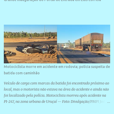
projetos grandiosos como hotéis, pousadas e residências de
veraneio de grande porte. O maior empreendimento fixado nessa
área é o SESC Praia, inaugurado em 12 de julho de 1996. Com
arquitetura moderna,...
Motociclista morre em acidente em rodovia; polícia suspeita de
batida com caminhão
Veículo de carga com marcas da batida foi encontrado próximo ao
local, mas o motorista não estava na área do acidente e ainda não
foi localizado pela polícia. Motociclista morreu após acidente na
PI-247, na zona urbana de Uruçuí — Foto: Divulgação/PMPI João
Pedro de Sousa Santos morreu na manhã desta sexta-feira (31) em
um acidente na PI-247, na zona urbana de Uruçuí, no Sul do Piauí.