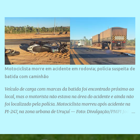
Motociclista morre em acidente em rodovia; polícia suspeita de
batida com caminhão
Veículo de carga com marcas da batida foi encontrado próximo ao
local, mas o motorista não estava na área do acidente e ainda não
foi localizado pela polícia. Motociclista morreu após acidente na
PI-247, na zona urbana de Uruçuí — Foto: Divulgação/PMPI João
Pedro de Sousa Santos morreu na manhã desta sexta-feira (31) em
um acidente na PI-247, na zona urbana de Uruçuí, no Sul do Piauí.
A Polícia Militar informou que um caminhão com marcas de