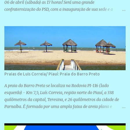
06 de abril (sábado) as 17 horas! Será uma grande
confraternização do PSD, com a inauguração de sua sede e a
realização de novas filiações partidárias. A sede está localizada na
Rua São José, 98 Barrinha - Cajueiro da Praia.
Praias de Luis Correia/ Piauí: Praia do Barro Preto
A praia do Barro Preto se localiza na Rodovia PI-116 (lado
esquerdo) - Km 7,5, Luís Correia, região norte do Piauí, a 338
quilômetros da capital, Teresina, e 26 quilômetros da cidade de
Parnaíba. É formada por uma ampla faixa de areia plana e
retilínea na maior parte de sua extensão, chegando a mais ou
menos a 1,5 km de paisagens exuberantes. Possui ondas suaves
devido ao extensivo molhe de pedras que não chegam a 2 metros