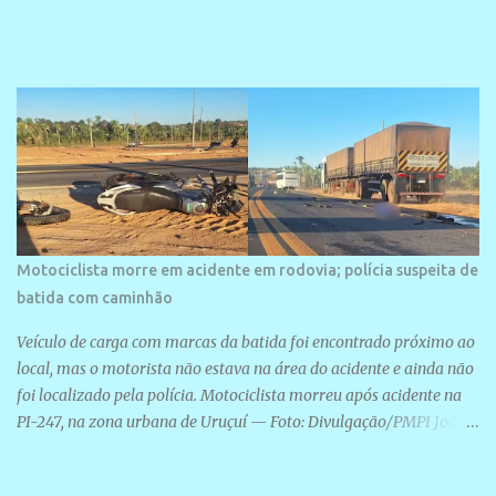
Motociclista morre em acidente em rodovia; polícia suspeita de
batida com caminhão
Veículo de carga com marcas da batida foi encontrado próximo ao
local, mas o motorista não estava na área do acidente e ainda não
foi localizado pela polícia. Motociclista morreu após acidente na
PI-247, na zona urbana de Uruçuí — Foto: Divulgação/PMPI João
Pedro de Sousa Santos morreu na manhã desta sexta-feira (31) em
um acidente na PI-247, na zona urbana de Uruçuí, no Sul do Piauí.