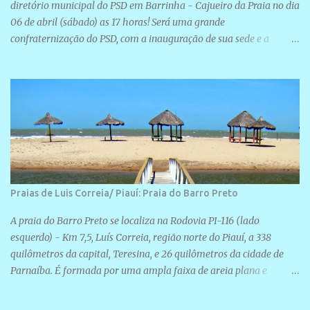
diretório municipal do PSD em Barrinha - Cajueiro da Praia no dia
06 de abril (sábado) as 17 horas! Será uma grande
confraternização do PSD, com a inauguração de sua sede e a
realização de novas filiações partidárias. A sede está localizada na
Rua São José, 98 Barrinha - Cajueiro da Praia.
Praias de Luis Correia/ Piauí: Praia do Barro Preto
A praia do Barro Preto se localiza na Rodovia PI-116 (lado
esquerdo) - Km 7,5, Luís Correia, região norte do Piauí, a 338
quilômetros da capital, Teresina, e 26 quilômetros da cidade de
Parnaíba. É formada por uma ampla faixa de areia plana e
retilínea na maior parte de sua extensão, chegando a mais ou
menos a 1,5 km de paisagens exuberantes. Possui ondas suaves