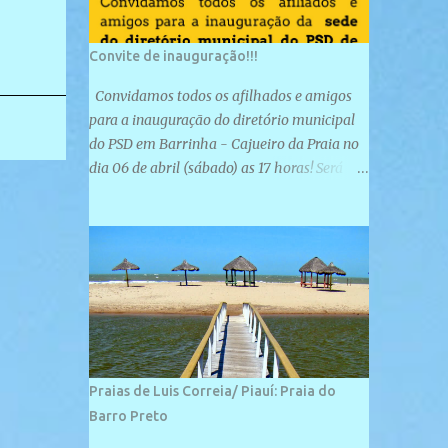
Convite de inauguração!!!
Convidamos todos os afilhados e amigos
para a inauguração do diretório municipal
do PSD em Barrinha - Cajueiro da Praia no
dia 06 de abril (sábado) as 17 horas! Será
uma grande confraternização do PSD, com a
inauguração de sua sede e a realização de
novas filiações partidárias. A sede está
localizada na Rua São José, 98 Barrinha -
Cajueiro da Praia.
Praias de Luis Correia/ Piauí: Praia do
Barro Preto