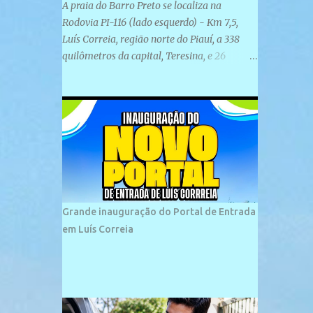
A praia do Barro Preto se localiza na
Rodovia PI-116 (lado esquerdo) - Km 7,5,
Luís Correia, região norte do Piauí, a 338
quilômetros da capital, Teresina, e 26
quilômetros da cidade de Parnaíba. É
formada por uma ampla faixa de areia
plana e retilínea na maior parte de sua
extensão, chegando a mais ou menos a 1,5
km de paisagens exuberantes. Possui ondas
suaves devido ao extensivo molhe de pedras
que não chegam a 2 metros de altura, não
apresentando dunas em seu espaço
geográfico. Não se sabe ao certo porque a
Grande inauguração do Portal de Entrada
praia leva esse nome, e muitas das suas
em Luís Correia
historias foram esquecidas ao longo do
tempo. A praia é frequentada por moradores
e turistas, em geral veranistas piauienses e,
em menor número, pessoas de estados
vizinhos. O bairro onde se localiza a praia é