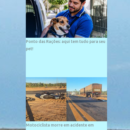
palco de amplos investimentos e projetos
grandiosos como hotéis, pousadas e
residências de veraneio de grande porte. O
maior empreendimento fixado nessa área é
o SESC Praia, inaugurado em 12 de julho de
1996. Com arquitetura moderna,...
Ponto das Rações: aqui tem tudo para seu
pet!
Motociclista morre em acidente em