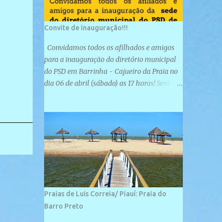
Convite de inauguração!!!
Convidamos todos os afilhados e amigos
para a inauguração do diretório municipal
do PSD em Barrinha - Cajueiro da Praia no
dia 06 de abril (sábado) as 17 horas! Será
uma grande confraternização do PSD, com a
inauguração de sua sede e a realização de
novas filiações partidárias. A sede está
localizada na Rua São José, 98 Barrinha -
Cajueiro da Praia.
Praias de Luis Correia/ Piauí: Praia do
Barro Preto