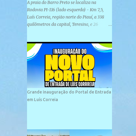
A praia do Barro Preto se localiza na
Rodovia PI-116 (lado esquerdo) - Km 7,5,
Luís Correia, região norte do Piauí, a 338
quilômetros da capital, Teresina, e 26
quilômetros da cidade de Parnaíba. É
formada por uma ampla faixa de areia
plana e retilínea na maior parte de sua
extensão, chegando a mais ou menos a 1,5
km de paisagens exuberantes. Possui ondas
suaves devido ao extensivo molhe de pedras
que não chegam a 2 metros de altura, não
apresentando dunas em seu espaço
geográfico. Não se sabe ao certo porque a
Grande inauguração do Portal de Entrada
praia leva esse nome, e muitas das suas
em Luís Correia
historias foram esquecidas ao longo do
tempo. A praia é frequentada por moradores
e turistas, em geral veranistas piauienses e,
em menor número, pessoas de estados
vizinhos. O bairro onde se localiza a praia é