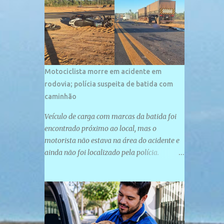
palco de amplos investimentos e projetos
grandiosos como hotéis, pousadas e
residências de veraneio de grande porte. O
maior empreendimento fixado nessa área é
o SESC Praia, inaugurado em 12 de julho de
1996. Com arquitetura moderna,...
Motociclista morre em acidente em
rodovia; polícia suspeita de batida com
caminhão
Veículo de carga com marcas da batida foi
encontrado próximo ao local, mas o
motorista não estava na área do acidente e
ainda não foi localizado pela polícia.
Motociclista morreu após acidente na PI-
247, na zona urbana de Uruçuí — Foto:
Divulgação/PMPI João Pedro de Sousa
Santos morreu na manhã desta sexta-feira
(31) em um acidente na PI-247, na zona