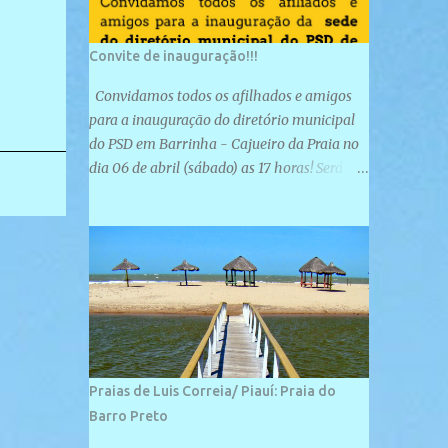
Convite de inauguração!!!
Convidamos todos os afilhados e amigos
para a inauguração do diretório municipal
do PSD em Barrinha - Cajueiro da Praia no
dia 06 de abril (sábado) as 17 horas! Será
uma grande confraternização do PSD, com a
inauguração de sua sede e a realização de
novas filiações partidárias. A sede está
localizada na Rua São José, 98 Barrinha -
Cajueiro da Praia.
Praias de Luis Correia/ Piauí: Praia do
Barro Preto