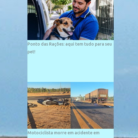
palco de amplos investimentos e projetos
grandiosos como hotéis, pousadas e
residências de veraneio de grande porte. O
maior empreendimento fixado nessa área é
o SESC Praia, inaugurado em 12 de julho de
1996. Com arquitetura moderna,...
Ponto das Rações: aqui tem tudo para seu
pet!
Motociclista morre em acidente em