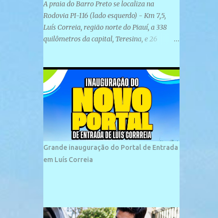
A praia do Barro Preto se localiza na
Rodovia PI-116 (lado esquerdo) - Km 7,5,
Luís Correia, região norte do Piauí, a 338
quilômetros da capital, Teresina, e 26
quilômetros da cidade de Parnaíba. É
formada por uma ampla faixa de areia
plana e retilínea na maior parte de sua
extensão, chegando a mais ou menos a 1,5
km de paisagens exuberantes. Possui ondas
suaves devido ao extensivo molhe de pedras
que não chegam a 2 metros de altura, não
apresentando dunas em seu espaço
geográfico. Não se sabe ao certo porque a
Grande inauguração do Portal de Entrada
praia leva esse nome, e muitas das suas
em Luís Correia
historias foram esquecidas ao longo do
tempo. A praia é frequentada por moradores
e turistas, em geral veranistas piauienses e,
em menor número, pessoas de estados
vizinhos. O bairro onde se localiza a praia é