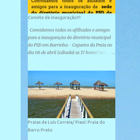
Convite de inauguração!!!
Convidamos todos os afilhados e amigos
para a inauguração do diretório municipal
do PSD em Barrinha - Cajueiro da Praia no
dia 06 de abril (sábado) as 17 horas! Será
uma grande confraternização do PSD, com a
inauguração de sua sede e a realização de
novas filiações partidárias. A sede está
localizada na Rua São José, 98 Barrinha -
Cajueiro da Praia.
Praias de Luis Correia/ Piauí: Praia do
Barro Preto