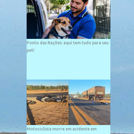
palco de amplos investimentos e projetos
grandiosos como hotéis, pousadas e
residências de veraneio de grande porte. O
maior empreendimento fixado nessa área é
o SESC Praia, inaugurado em 12 de julho de
1996. Com arquitetura moderna,...
Ponto das Rações: aqui tem tudo para seu
pet!
Motociclista morre em acidente em