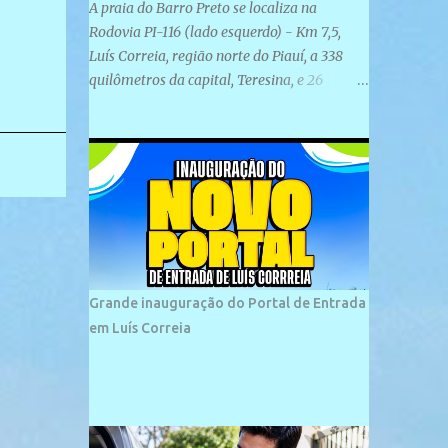
A praia do Barro Preto se localiza na
Rodovia PI-116 (lado esquerdo) - Km 7,5,
Luís Correia, região norte do Piauí, a 338
quilômetros da capital, Teresina, e 26
quilômetros da cidade de Parnaíba. É
formada por uma ampla faixa de areia
plana e retilínea na maior parte de sua
extensão, chegando a mais ou menos a 1,5
km de paisagens exuberantes. Possui ondas
suaves devido ao extensivo molhe de pedras
que não chegam a 2 metros de altura, não
apresentando dunas em seu espaço
geográfico. Não se sabe ao certo porque a
Grande inauguração do Portal de Entrada
praia leva esse nome, e muitas das suas
em Luís Correia
historias foram esquecidas ao longo do
tempo. A praia é frequentada por moradores
e turistas, em geral veranistas piauienses e,
em menor número, pessoas de estados
vizinhos. O bairro onde se localiza a praia é