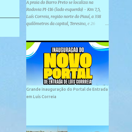
A praia do Barro Preto se localiza na
Rodovia PI-116 (lado esquerdo) - Km 7,5,
Luís Correia, região norte do Piauí, a 338
quilômetros da capital, Teresina, e 26
quilômetros da cidade de Parnaíba. É
formada por uma ampla faixa de areia
plana e retilínea na maior parte de sua
extensão, chegando a mais ou menos a 1,5
km de paisagens exuberantes. Possui ondas
suaves devido ao extensivo molhe de pedras
que não chegam a 2 metros de altura, não
apresentando dunas em seu espaço
geográfico. Não se sabe ao certo porque a
Grande inauguração do Portal de Entrada
praia leva esse nome, e muitas das suas
em Luís Correia
historias foram esquecidas ao longo do
tempo. A praia é frequentada por moradores
e turistas, em geral veranistas piauienses e,
em menor número, pessoas de estados
vizinhos. O bairro onde se localiza a praia é