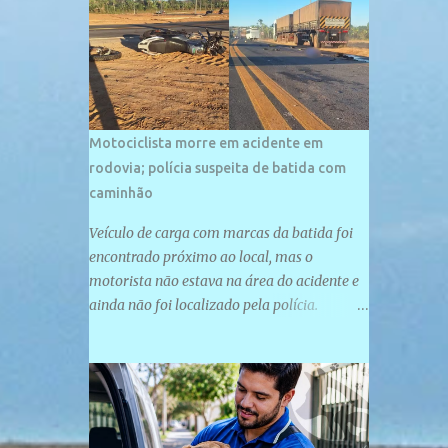
palco de amplos investimentos e projetos
grandiosos como hotéis, pousadas e
residências de veraneio de grande porte. O
maior empreendimento fixado nessa área é
o SESC Praia, inaugurado em 12 de julho de
1996. Com arquitetura moderna,...
Motociclista morre em acidente em
rodovia; polícia suspeita de batida com
caminhão
Veículo de carga com marcas da batida foi
encontrado próximo ao local, mas o
motorista não estava na área do acidente e
ainda não foi localizado pela polícia.
Motociclista morreu após acidente na PI-
247, na zona urbana de Uruçuí — Foto:
Divulgação/PMPI João Pedro de Sousa
Santos morreu na manhã desta sexta-feira
(31) em um acidente na PI-247, na zona