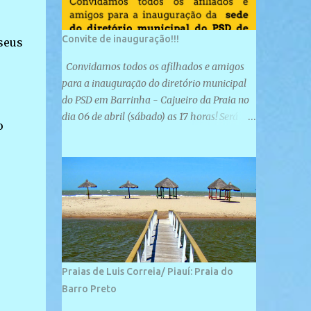
Convite de inauguração!!!
seus
Convidamos todos os afilhados e amigos
para a inauguração do diretório municipal
do PSD em Barrinha - Cajueiro da Praia no
dia 06 de abril (sábado) as 17 horas! Será
o
uma grande confraternização do PSD, com a
e
inauguração de sua sede e a realização de
novas filiações partidárias. A sede está
localizada na Rua São José, 98 Barrinha -
Cajueiro da Praia.
Praias de Luis Correia/ Piauí: Praia do
Barro Preto