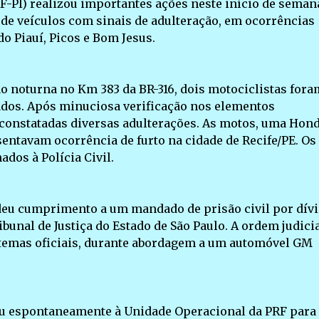
RF-PI) realizou importantes ações neste início de seman
de veículos com sinais de adulteração, em ocorrências
o Piauí, Picos e Bom Jesus.
ão noturna no Km 383 da BR-316, dois motociclistas fora
ados. Após minuciosa verificação nos elementos
 constatadas diversas adulterações. As motos, uma Hon
entavam ocorrência de furto na cidade de Recife/PE. Os
dos à Polícia Civil.
 deu cumprimento a um mandado de prisão civil por dív
bunal de Justiça do Estado de São Paulo. A ordem judici
istemas oficiais, durante abordagem a um automóvel GM
 espontaneamente à Unidade Operacional da PRF para