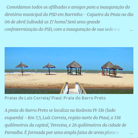
Convidamos todos os afilhados e amigos para a inauguração do
diretório municipal do PSD em Barrinha - Cajueiro da Praia no dia
06 de abril (sábado) as 17 horas! Será uma grande
confraternização do PSD, com a inauguração de sua sede e a
realização de novas filiações partidárias. A sede está localizada na
Rua São José, 98 Barrinha - Cajueiro da Praia.
Praias de Luis Correia/ Piauí: Praia do Barro Preto
A praia do Barro Preto se localiza na Rodovia PI-116 (lado
esquerdo) - Km 7,5, Luís Correia, região norte do Piauí, a 338
quilômetros da capital, Teresina, e 26 quilômetros da cidade de
Parnaíba. É formada por uma ampla faixa de areia plana e