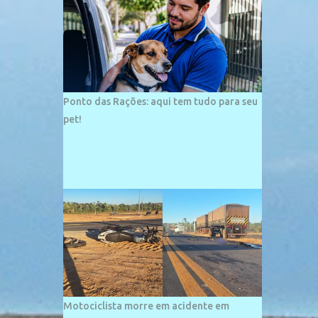
palco de amplos investimentos e projetos
grandiosos como hotéis, pousadas e
residências de veraneio de grande porte. O
maior empreendimento fixado nessa área é
o SESC Praia, inaugurado em 12 de julho de
1996. Com arquitetura moderna,...
Ponto das Rações: aqui tem tudo para seu
pet!
Motociclista morre em acidente em