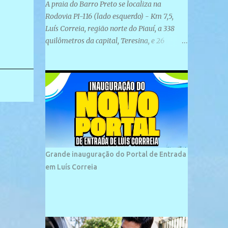
A praia do Barro Preto se localiza na
Rodovia PI-116 (lado esquerdo) - Km 7,5,
Luís Correia, região norte do Piauí, a 338
quilômetros da capital, Teresina, e 26
quilômetros da cidade de Parnaíba. É
formada por uma ampla faixa de areia
plana e retilínea na maior parte de sua
extensão, chegando a mais ou menos a 1,5
km de paisagens exuberantes. Possui ondas
suaves devido ao extensivo molhe de pedras
que não chegam a 2 metros de altura, não
apresentando dunas em seu espaço
geográfico. Não se sabe ao certo porque a
Grande inauguração do Portal de Entrada
praia leva esse nome, e muitas das suas
em Luís Correia
historias foram esquecidas ao longo do
tempo. A praia é frequentada por moradores
e turistas, em geral veranistas piauienses e,
em menor número, pessoas de estados
vizinhos. O bairro onde se localiza a praia é