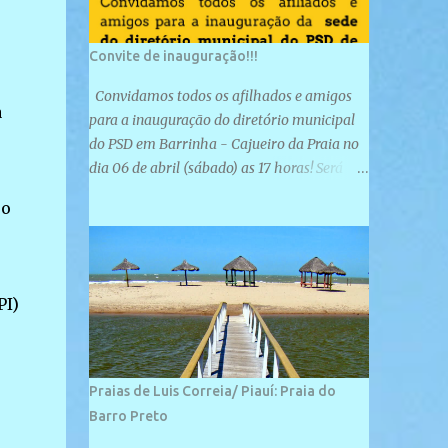
Convite de inauguração!!!
Convidamos todos os afilhados e amigos
a
para a inauguração do diretório municipal
do PSD em Barrinha - Cajueiro da Praia no
dia 06 de abril (sábado) as 17 horas! Será
uma grande confraternização do PSD, com a
 o
inauguração de sua sede e a realização de
novas filiações partidárias. A sede está
localizada na Rua São José, 98 Barrinha -
Cajueiro da Praia.
PI)
Praias de Luis Correia/ Piauí: Praia do
Barro Preto