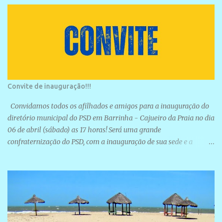
Convite de inauguração!!!
Convidamos todos os afilhados e amigos para a inauguração do
diretório municipal do PSD em Barrinha - Cajueiro da Praia no dia
06 de abril (sábado) as 17 horas! Será uma grande
confraternização do PSD, com a inauguração de sua sede e a
realização de novas filiações partidárias. A sede está localizada na
Rua São José, 98 Barrinha - Cajueiro da Praia.