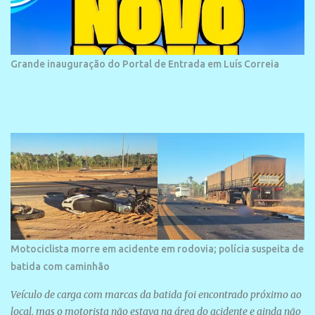
historias foram esquecidas ao longo do tempo. A praia é
frequentada por moradores e turistas, em geral veranistas
piauienses e, em menor número, pessoas de estados vizinhos. O
bairro onde se localiza a praia é palco de amplos investimentos e
Grande inauguração do Portal de Entrada em Luís Correia
projetos grandiosos como hotéis, pousadas e residências de
veraneio de grande porte. O maior empreendimento fixado nessa
área é o SESC Praia, inaugurado em 12 de julho de 1996. Com
arquitetura moderna,...
Motociclista morre em acidente em rodovia; polícia suspeita de
batida com caminhão
Veículo de carga com marcas da batida foi encontrado próximo ao
local, mas o motorista não estava na área do acidente e ainda não