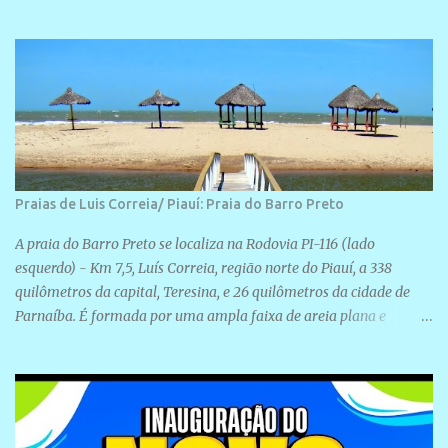
realização de novas filiações partidárias. A sede está localizada na
Rua São José, 98 Barrinha - Cajueiro da Praia.
Praias de Luis Correia/ Piauí: Praia do Barro Preto
A praia do Barro Preto se localiza na Rodovia PI-116 (lado
esquerdo) - Km 7,5, Luís Correia, região norte do Piauí, a 338
quilômetros da capital, Teresina, e 26 quilômetros da cidade de
Parnaíba. É formada por uma ampla faixa de areia plana e
retilínea na maior parte de sua extensão, chegando a mais ou
menos a 1,5 km de paisagens exuberantes. Possui ondas suaves
devido ao extensivo molhe de pedras que não chegam a 2 metros
de altura, não apresentando dunas em seu espaço geográfico. Não
se sabe ao certo porque a praia leva esse nome, e muitas das suas