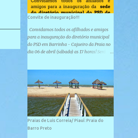
Convite de inauguração!!!
Convidamos todos os afilhados e amigos
para a inauguração do diretório municipal
do PSD em Barrinha - Cajueiro da Praia no
dia 06 de abril (sábado) as 17 horas! Será
uma grande confraternização do PSD, com a
inauguração de sua sede e a realização de
novas filiações partidárias. A sede está
localizada na Rua São José, 98 Barrinha -
Cajueiro da Praia.
Praias de Luis Correia/ Piauí: Praia do
Barro Preto