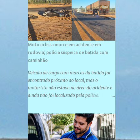
palco de amplos investimentos e projetos
grandiosos como hotéis, pousadas e
residências de veraneio de grande porte. O
maior empreendimento fixado nessa área é
o SESC Praia, inaugurado em 12 de julho de
1996. Com arquitetura moderna,...
Motociclista morre em acidente em
rodovia; polícia suspeita de batida com
caminhão
Veículo de carga com marcas da batida foi
encontrado próximo ao local, mas o
motorista não estava na área do acidente e
ainda não foi localizado pela polícia.
Motociclista morreu após acidente na PI-
247, na zona urbana de Uruçuí — Foto:
Divulgação/PMPI João Pedro de Sousa
Santos morreu na manhã desta sexta-feira
(31) em um acidente na PI-247, na zona