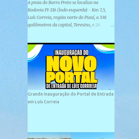
A praia do Barro Preto se localiza na
Rodovia PI-116 (lado esquerdo) - Km 7,5,
Luís Correia, região norte do Piauí, a 338
quilômetros da capital, Teresina, e 26
quilômetros da cidade de Parnaíba. É
formada por uma ampla faixa de areia
plana e retilínea na maior parte de sua
extensão, chegando a mais ou menos a 1,5
km de paisagens exuberantes. Possui ondas
suaves devido ao extensivo molhe de pedras
que não chegam a 2 metros de altura, não
apresentando dunas em seu espaço
geográfico. Não se sabe ao certo porque a
Grande inauguração do Portal de Entrada
praia leva esse nome, e muitas das suas
em Luís Correia
historias foram esquecidas ao longo do
tempo. A praia é frequentada por moradores
e turistas, em geral veranistas piauienses e,
em menor número, pessoas de estados
vizinhos. O bairro onde se localiza a praia é