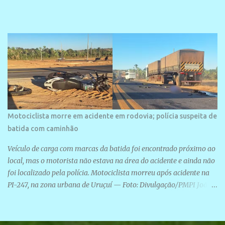
Motociclista morre em acidente em rodovia; polícia suspeita de
batida com caminhão
Veículo de carga com marcas da batida foi encontrado próximo ao
local, mas o motorista não estava na área do acidente e ainda não
foi localizado pela polícia. Motociclista morreu após acidente na
PI-247, na zona urbana de Uruçuí — Foto: Divulgação/PMPI João
Pedro de Sousa Santos morreu na manhã desta sexta-feira (31) em
um acidente na PI-247, na zona urbana de Uruçuí, no Sul do Piauí.
A Polícia Militar informou que um caminhão com marcas de