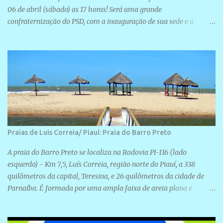
06 de abril (sábado) as 17 horas! Será uma grande
confraternização do PSD, com a inauguração de sua sede e a
realização de novas filiações partidárias. A sede está localizada na
Rua São José, 98 Barrinha - Cajueiro da Praia.
Praias de Luis Correia/ Piauí: Praia do Barro Preto
A praia do Barro Preto se localiza na Rodovia PI-116 (lado
esquerdo) - Km 7,5, Luís Correia, região norte do Piauí, a 338
quilômetros da capital, Teresina, e 26 quilômetros da cidade de
Parnaíba. É formada por uma ampla faixa de areia plana e
retilínea na maior parte de sua extensão, chegando a mais ou
menos a 1,5 km de paisagens exuberantes. Possui ondas suaves