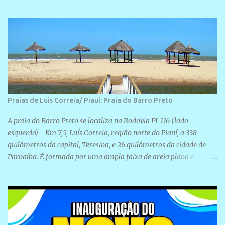
realização de novas filiações partidárias. A sede está localizada na
Rua São José, 98 Barrinha - Cajueiro da Praia.
Praias de Luis Correia/ Piauí: Praia do Barro Preto
A praia do Barro Preto se localiza na Rodovia PI-116 (lado
esquerdo) - Km 7,5, Luís Correia, região norte do Piauí, a 338
quilômetros da capital, Teresina, e 26 quilômetros da cidade de
Parnaíba. É formada por uma ampla faixa de areia plana e
retilínea na maior parte de sua extensão, chegando a mais ou
menos a 1,5 km de paisagens exuberantes. Possui ondas suaves
devido ao extensivo molhe de pedras que não chegam a 2 metros
de altura, não apresentando dunas em seu espaço geográfico. Não
se sabe ao certo porque a praia leva esse nome, e muitas das suas