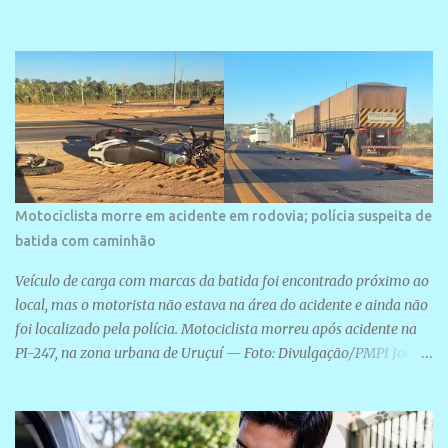
área é o SESC Praia, inaugurado em 12 de julho de 1996. Com
arquitetura moderna,...
Motociclista morre em acidente em rodovia; polícia suspeita de
batida com caminhão
Veículo de carga com marcas da batida foi encontrado próximo ao
local, mas o motorista não estava na área do acidente e ainda não
foi localizado pela polícia. Motociclista morreu após acidente na
PI-247, na zona urbana de Uruçuí — Foto: Divulgação/PMPI João
Pedro de Sousa Santos morreu na manhã desta sexta-feira (31) em
um acidente na PI-247, na zona urbana de Uruçuí, no Sul do Piauí.
A Polícia Militar informou que um caminhão com marcas de