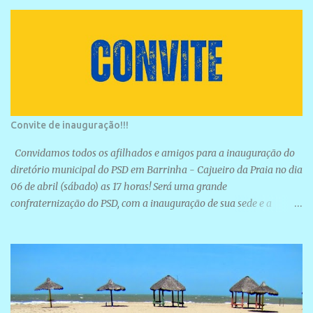
Convite de inauguração!!!
Convidamos todos os afilhados e amigos para a inauguração do
diretório municipal do PSD em Barrinha - Cajueiro da Praia no dia
06 de abril (sábado) as 17 horas! Será uma grande
confraternização do PSD, com a inauguração de sua sede e a
realização de novas filiações partidárias. A sede está localizada na
Rua São José, 98 Barrinha - Cajueiro da Praia.