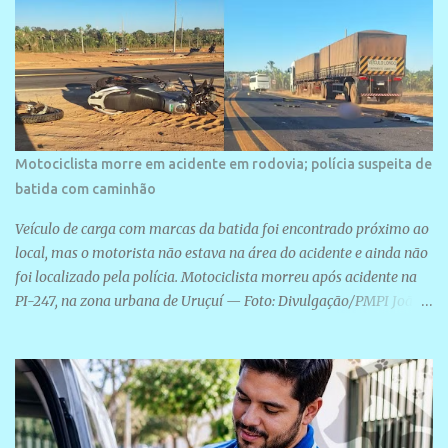
Motociclista morre em acidente em rodovia; polícia suspeita de
batida com caminhão
Veículo de carga com marcas da batida foi encontrado próximo ao
local, mas o motorista não estava na área do acidente e ainda não
foi localizado pela polícia. Motociclista morreu após acidente na
PI-247, na zona urbana de Uruçuí — Foto: Divulgação/PMPI João
Pedro de Sousa Santos morreu na manhã desta sexta-feira (31) em
um acidente na PI-247, na zona urbana de Uruçuí, no Sul do Piauí.
A Polícia Militar informou que um caminhão com marcas de
colisão foi encontrado próximo ao local. Segundo o 10º Batalhão
da Polícia Militar (10º BPM), a equipe foi acionada por volta das 6h
para atender à ocorrência. Material de referência geográfica Ao