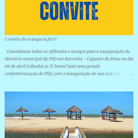
Convite de inauguração!!!
Convidamos todos os afilhados e amigos para a inauguração do
diretório municipal do PSD em Barrinha - Cajueiro da Praia no dia
06 de abril (sábado) as 17 horas! Será uma grande
confraternização do PSD, com a inauguração de sua sede e a
realização de novas filiações partidárias. A sede está localizada na
Rua São José, 98 Barrinha - Cajueiro da Praia.