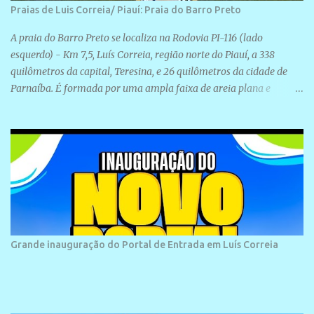
Praias de Luis Correia/ Piauí: Praia do Barro Preto
A praia do Barro Preto se localiza na Rodovia PI-116 (lado
esquerdo) - Km 7,5, Luís Correia, região norte do Piauí, a 338
quilômetros da capital, Teresina, e 26 quilômetros da cidade de
Parnaíba. É formada por uma ampla faixa de areia plana e
retilínea na maior parte de sua extensão, chegando a mais ou
menos a 1,5 km de paisagens exuberantes. Possui ondas suaves
devido ao extensivo molhe de pedras que não chegam a 2 metros
de altura, não apresentando dunas em seu espaço geográfico. Não
se sabe ao certo porque a praia leva esse nome, e muitas das suas
historias foram esquecidas ao longo do tempo. A praia é
frequentada por moradores e turistas, em geral veranistas
piauienses e, em menor número, pessoas de estados vizinhos. O
bairro onde se localiza a praia é palco de amplos investimentos e
Grande inauguração do Portal de Entrada em Luís Correia
projetos grandiosos como hotéis, pousadas e residências de
veraneio de grande porte. O maior empreendimento fixado nessa
área é o SESC Praia, inaugurado em 12 de julho de 1996. Com
arquitetura moderna,...