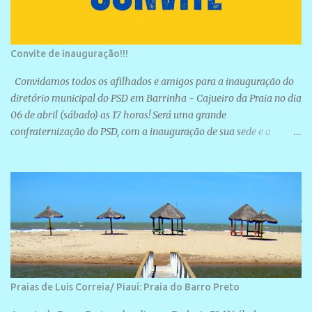
Convite de inauguração!!!
Convidamos todos os afilhados e amigos para a inauguração do
diretório municipal do PSD em Barrinha - Cajueiro da Praia no dia
06 de abril (sábado) as 17 horas! Será uma grande
confraternização do PSD, com a inauguração de sua sede e a
realização de novas filiações partidárias. A sede está localizada na
Rua São José, 98 Barrinha - Cajueiro da Praia.
Praias de Luis Correia/ Piauí: Praia do Barro Preto