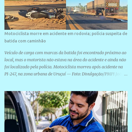
Motociclista morre em acidente em rodovia; polícia suspeita de
batida com caminhão
Veículo de carga com marcas da batida foi encontrado próximo ao
local, mas o motorista não estava na área do acidente e ainda não
foi localizado pela polícia. Motociclista morreu após acidente na
PI-247, na zona urbana de Uruçuí — Foto: Divulgação/PMPI João
Pedro de Sousa Santos morreu na manhã desta sexta-feira (31) em
um acidente na PI-247, na zona urbana de Uruçuí, no Sul do Piauí.
A Polícia Militar informou que um caminhão com marcas de
colisão foi encontrado próximo ao local. Segundo o 10º Batalhão
da Polícia Militar (10º BPM), a equipe foi acionada por volta das 6h
para atender à ocorrência. Material de referência geográfica Ao
chegar ao local, os policiais constataram a morte do motociclista e
encontraram um caminhão com marcas da colisão próximo à área