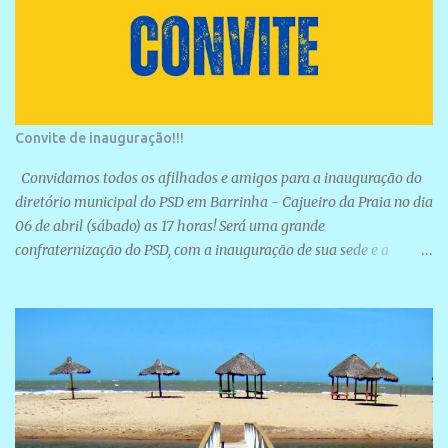
Convite de inauguração!!!
Convidamos todos os afilhados e amigos para a inauguração do
diretório municipal do PSD em Barrinha - Cajueiro da Praia no dia
06 de abril (sábado) as 17 horas! Será uma grande
confraternização do PSD, com a inauguração de sua sede e a
realização de novas filiações partidárias. A sede está localizada na
Rua São José, 98 Barrinha - Cajueiro da Praia.