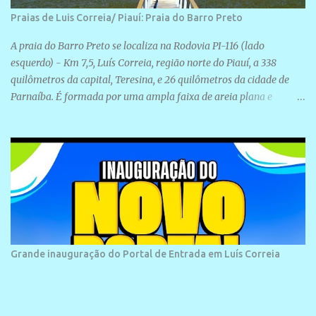
Praias de Luis Correia/ Piauí: Praia do Barro Preto
A praia do Barro Preto se localiza na Rodovia PI-116 (lado
esquerdo) - Km 7,5, Luís Correia, região norte do Piauí, a 338
quilômetros da capital, Teresina, e 26 quilômetros da cidade de
Parnaíba. É formada por uma ampla faixa de areia plana e
retilínea na maior parte de sua extensão, chegando a mais ou
menos a 1,5 km de paisagens exuberantes. Possui ondas suaves
devido ao extensivo molhe de pedras que não chegam a 2 metros
de altura, não apresentando dunas em seu espaço geográfico. Não
se sabe ao certo porque a praia leva esse nome, e muitas das suas
historias foram esquecidas ao longo do tempo. A praia é
frequentada por moradores e turistas, em geral veranistas
piauienses e, em menor número, pessoas de estados vizinhos. O
bairro onde se localiza a praia é palco de amplos investimentos e
Grande inauguração do Portal de Entrada em Luís Correia
projetos grandiosos como hotéis, pousadas e residências de
veraneio de grande porte. O maior empreendimento fixado nessa
área é o SESC Praia, inaugurado em 12 de julho de 1996. Com