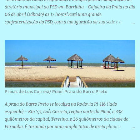
diretório municipal do PSD em Barrinha - Cajueiro da Praia no dia
06 de abril (sábado) as 17 horas! Será uma grande
confraternização do PSD, com a inauguração de sua sede e a
realização de novas filiações partidárias. A sede está localizada na
Rua São José, 98 Barrinha - Cajueiro da Praia.
Praias de Luis Correia/ Piauí: Praia do Barro Preto
A praia do Barro Preto se localiza na Rodovia PI-116 (lado
esquerdo) - Km 7,5, Luís Correia, região norte do Piauí, a 338
quilômetros da capital, Teresina, e 26 quilômetros da cidade de
Parnaíba. É formada por uma ampla faixa de areia plana e
retilínea na maior parte de sua extensão, chegando a mais ou