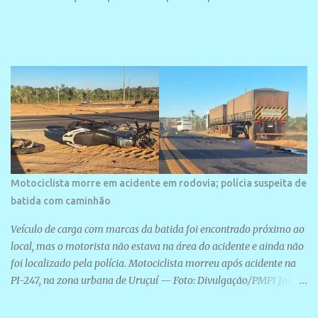
Motociclista morre em acidente em rodovia; polícia suspeita de
batida com caminhão
Veículo de carga com marcas da batida foi encontrado próximo ao
local, mas o motorista não estava na área do acidente e ainda não
foi localizado pela polícia. Motociclista morreu após acidente na
PI-247, na zona urbana de Uruçuí — Foto: Divulgação/PMPI João
Pedro de Sousa Santos morreu na manhã desta sexta-feira (31) em
um acidente na PI-247, na zona urbana de Uruçuí, no Sul do Piauí.