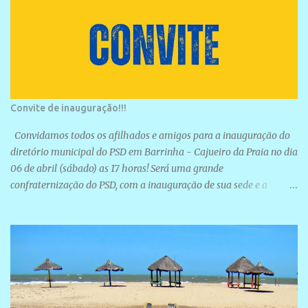
Convite de inauguração!!!
Convidamos todos os afilhados e amigos para a inauguração do
diretório municipal do PSD em Barrinha - Cajueiro da Praia no dia
06 de abril (sábado) as 17 horas! Será uma grande
confraternização do PSD, com a inauguração de sua sede e a
realização de novas filiações partidárias. A sede está localizada na
Rua São José, 98 Barrinha - Cajueiro da Praia.