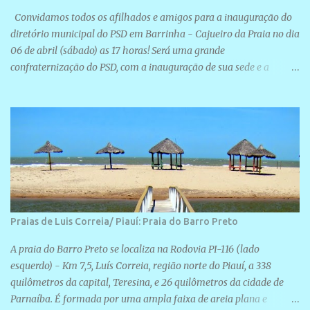
Convidamos todos os afilhados e amigos para a inauguração do
diretório municipal do PSD em Barrinha - Cajueiro da Praia no dia
06 de abril (sábado) as 17 horas! Será uma grande
confraternização do PSD, com a inauguração de sua sede e a
realização de novas filiações partidárias. A sede está localizada na
Rua São José, 98 Barrinha - Cajueiro da Praia.
Praias de Luis Correia/ Piauí: Praia do Barro Preto
A praia do Barro Preto se localiza na Rodovia PI-116 (lado
esquerdo) - Km 7,5, Luís Correia, região norte do Piauí, a 338
quilômetros da capital, Teresina, e 26 quilômetros da cidade de
Parnaíba. É formada por uma ampla faixa de areia plana e