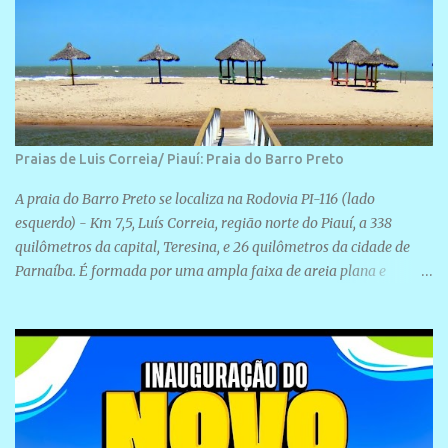
Praias de Luis Correia/ Piauí: Praia do Barro Preto
A praia do Barro Preto se localiza na Rodovia PI-116 (lado
esquerdo) - Km 7,5, Luís Correia, região norte do Piauí, a 338
quilômetros da capital, Teresina, e 26 quilômetros da cidade de
Parnaíba. É formada por uma ampla faixa de areia plana e
retilínea na maior parte de sua extensão, chegando a mais ou
menos a 1,5 km de paisagens exuberantes. Possui ondas suaves
devido ao extensivo molhe de pedras que não chegam a 2 metros
de altura, não apresentando dunas em seu espaço geográfico. Não
se sabe ao certo porque a praia leva esse nome, e muitas das suas
historias foram esquecidas ao longo do tempo. A praia é
frequentada por moradores e turistas, em geral veranistas