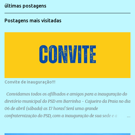
últimas postagens
Postagens mais visitadas
Convite de inauguração!!!
Convidamos todos os afilhados e amigos para a inauguração do
diretório municipal do PSD em Barrinha - Cajueiro da Praia no dia
06 de abril (sábado) as 17 horas! Será uma grande
confraternização do PSD, com a inauguração de sua sede e a
realização de novas filiações partidárias. A sede está localizada na
Rua São José, 98 Barrinha - Cajueiro da Praia.