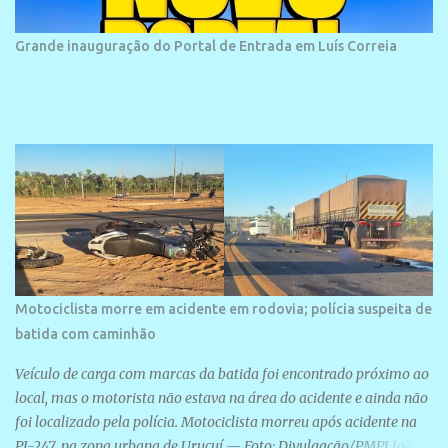
piauienses e, em menor número, pessoas de estados vizinhos. O
bairro onde se localiza a praia é palco de amplos investimentos e
Grande inauguração do Portal de Entrada em Luís Correia
projetos grandiosos como hotéis, pousadas e residências de
veraneio de grande porte. O maior empreendimento fixado nessa
área é o SESC Praia, inaugurado em 12 de julho de 1996. Com
arquitetura moderna,...
Motociclista morre em acidente em rodovia; polícia suspeita de
batida com caminhão
Veículo de carga com marcas da batida foi encontrado próximo ao
local, mas o motorista não estava na área do acidente e ainda não
foi localizado pela polícia. Motociclista morreu após acidente na
PI-247, na zona urbana de Uruçuí — Foto: Divulgação/PMPI João