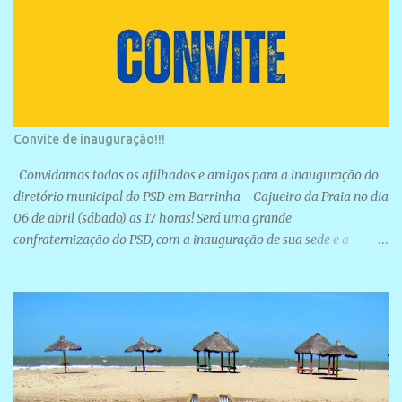
Convite de inauguração!!!
Convidamos todos os afilhados e amigos para a inauguração do
diretório municipal do PSD em Barrinha - Cajueiro da Praia no dia
06 de abril (sábado) as 17 horas! Será uma grande
confraternização do PSD, com a inauguração de sua sede e a
realização de novas filiações partidárias. A sede está localizada na
Rua São José, 98 Barrinha - Cajueiro da Praia.