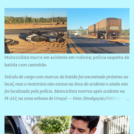
arquitetura moderna,...
Motociclista morre em acidente em rodovia; polícia suspeita de
batida com caminhão
Veículo de carga com marcas da batida foi encontrado próximo ao
local, mas o motorista não estava na área do acidente e ainda não
foi localizado pela polícia. Motociclista morreu após acidente na
PI-247, na zona urbana de Uruçuí — Foto: Divulgação/PMPI João
Pedro de Sousa Santos morreu na manhã desta sexta-feira (31) em
um acidente na PI-247, na zona urbana de Uruçuí, no Sul do Piauí.
A Polícia Militar informou que um caminhão com marcas de
colisão foi encontrado próximo ao local. Segundo o 10º Batalhão