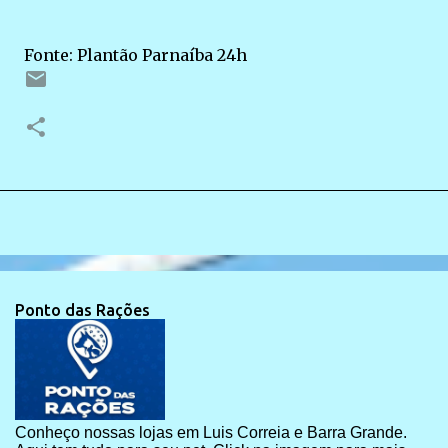
Fonte: Plantão Parnaíba 24h
Ponto das Rações
Conheço nossas lojas em Luis Correia e Barra Grande.