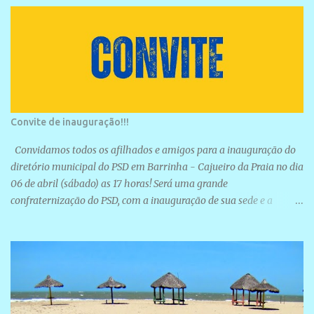
Convite de inauguração!!!
Convidamos todos os afilhados e amigos para a inauguração do
diretório municipal do PSD em Barrinha - Cajueiro da Praia no dia
06 de abril (sábado) as 17 horas! Será uma grande
confraternização do PSD, com a inauguração de sua sede e a
realização de novas filiações partidárias. A sede está localizada na
Rua São José, 98 Barrinha - Cajueiro da Praia.