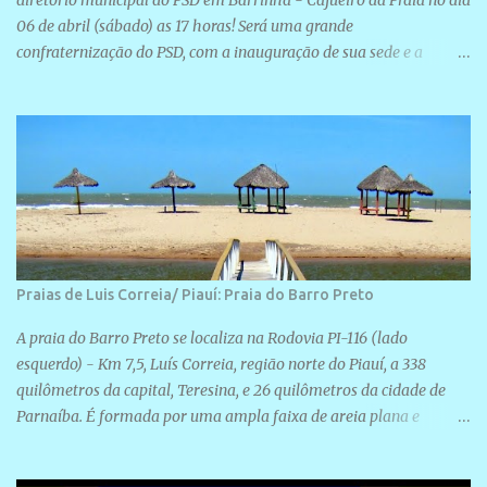
diretório municipal do PSD em Barrinha - Cajueiro da Praia no dia
06 de abril (sábado) as 17 horas! Será uma grande
confraternização do PSD, com a inauguração de sua sede e a
realização de novas filiações partidárias. A sede está localizada na
Rua São José, 98 Barrinha - Cajueiro da Praia.
Praias de Luis Correia/ Piauí: Praia do Barro Preto
A praia do Barro Preto se localiza na Rodovia PI-116 (lado
esquerdo) - Km 7,5, Luís Correia, região norte do Piauí, a 338
quilômetros da capital, Teresina, e 26 quilômetros da cidade de
Parnaíba. É formada por uma ampla faixa de areia plana e
retilínea na maior parte de sua extensão, chegando a mais ou
menos a 1,5 km de paisagens exuberantes. Possui ondas suaves