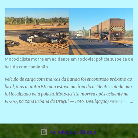
Motociclista morre em acidente em rodovia; polícia suspeita de
batida com caminhão
Veículo de carga com marcas da batida foi encontrado próximo ao
local, mas o motorista não estava na área do acidente e ainda não
foi localizado pela polícia. Motociclista morreu após acidente na
PI-247, na zona urbana de Uruçuí — Foto: Divulgação/PMPI João
Pedro de Sousa Santos morreu na manhã desta sexta-feira (31) em
um acidente na PI-247, na zona urbana de Uruçuí, no Sul do Piauí.
A Polícia Militar informou que um caminhão com marcas de
colisão foi encontrado próximo ao local. Segundo o 10º Batalhão
Tecnologia do Blogger