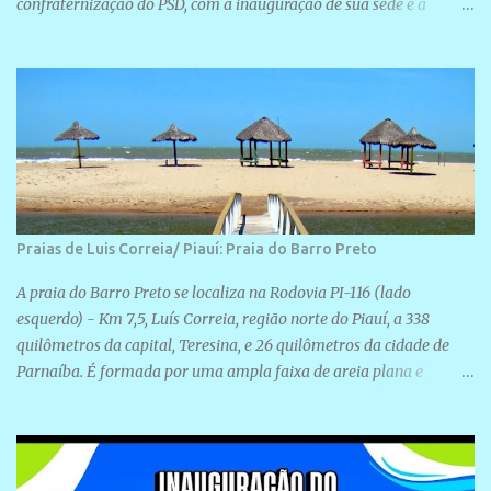
confraternização do PSD, com a inauguração de sua sede e a
realização de novas filiações partidárias. A sede está localizada na
Rua São José, 98 Barrinha - Cajueiro da Praia.
Praias de Luis Correia/ Piauí: Praia do Barro Preto
A praia do Barro Preto se localiza na Rodovia PI-116 (lado
esquerdo) - Km 7,5, Luís Correia, região norte do Piauí, a 338
quilômetros da capital, Teresina, e 26 quilômetros da cidade de
Parnaíba. É formada por uma ampla faixa de areia plana e
retilínea na maior parte de sua extensão, chegando a mais ou
menos a 1,5 km de paisagens exuberantes. Possui ondas suaves
devido ao extensivo molhe de pedras que não chegam a 2 metros
de altura, não apresentando dunas em seu espaço geográfico. Não