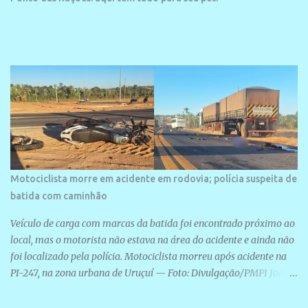
Motociclista morre em acidente em rodovia; polícia suspeita de
batida com caminhão
Veículo de carga com marcas da batida foi encontrado próximo ao
local, mas o motorista não estava na área do acidente e ainda não
foi localizado pela polícia. Motociclista morreu após acidente na
PI-247, na zona urbana de Uruçuí — Foto: Divulgação/PMPI João
Pedro de Sousa Santos morreu na manhã desta sexta-feira (31) em
um acidente na PI-247, na zona urbana de Uruçuí, no Sul do Piauí.