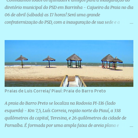
Convidamos todos os afilhados e amigos para a inauguração do
diretório municipal do PSD em Barrinha - Cajueiro da Praia no dia
06 de abril (sábado) as 17 horas! Será uma grande
confraternização do PSD, com a inauguração de sua sede e a
realização de novas filiações partidárias. A sede está localizada na
Rua São José, 98 Barrinha - Cajueiro da Praia.
Praias de Luis Correia/ Piauí: Praia do Barro Preto
A praia do Barro Preto se localiza na Rodovia PI-116 (lado
esquerdo) - Km 7,5, Luís Correia, região norte do Piauí, a 338
quilômetros da capital, Teresina, e 26 quilômetros da cidade de
Parnaíba. É formada por uma ampla faixa de areia plana e
retilínea na maior parte de sua extensão, chegando a mais ou