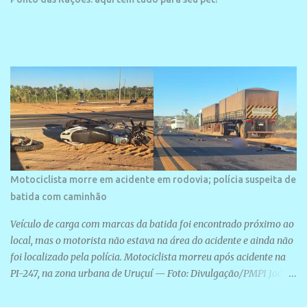
Motociclista morre em acidente em rodovia; polícia suspeita de
batida com caminhão
Veículo de carga com marcas da batida foi encontrado próximo ao
local, mas o motorista não estava na área do acidente e ainda não
foi localizado pela polícia. Motociclista morreu após acidente na
PI-247, na zona urbana de Uruçuí — Foto: Divulgação/PMPI João
Pedro de Sousa Santos morreu na manhã desta sexta-feira (31) em
um acidente na PI-247, na zona urbana de Uruçuí, no Sul do Piauí.