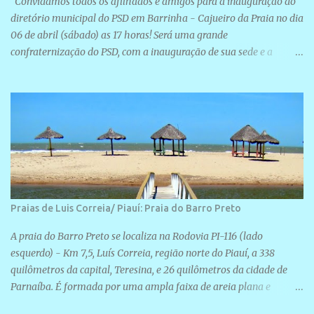
Convidamos todos os afilhados e amigos para a inauguração do
diretório municipal do PSD em Barrinha - Cajueiro da Praia no dia
06 de abril (sábado) as 17 horas! Será uma grande
confraternização do PSD, com a inauguração de sua sede e a
realização de novas filiações partidárias. A sede está localizada na
Rua São José, 98 Barrinha - Cajueiro da Praia.
Praias de Luis Correia/ Piauí: Praia do Barro Preto
A praia do Barro Preto se localiza na Rodovia PI-116 (lado
esquerdo) - Km 7,5, Luís Correia, região norte do Piauí, a 338
quilômetros da capital, Teresina, e 26 quilômetros da cidade de
Parnaíba. É formada por uma ampla faixa de areia plana e
retilínea na maior parte de sua extensão, chegando a mais ou