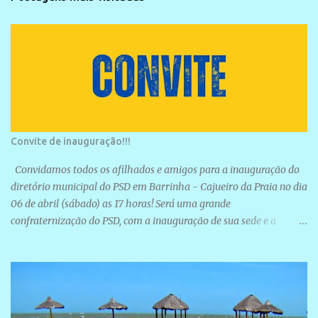
Convite de inauguração!!!
Convidamos todos os afilhados e amigos para a inauguração do
diretório municipal do PSD em Barrinha - Cajueiro da Praia no dia
06 de abril (sábado) as 17 horas! Será uma grande
confraternização do PSD, com a inauguração de sua sede e a
realização de novas filiações partidárias. A sede está localizada na
Rua São José, 98 Barrinha - Cajueiro da Praia.