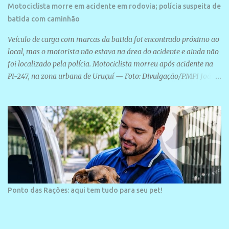
Motociclista morre em acidente em rodovia; polícia suspeita de
batida com caminhão
Veículo de carga com marcas da batida foi encontrado próximo ao
local, mas o motorista não estava na área do acidente e ainda não
foi localizado pela polícia. Motociclista morreu após acidente na
PI-247, na zona urbana de Uruçuí — Foto: Divulgação/PMPI João
Pedro de Sousa Santos morreu na manhã desta sexta-feira (31) em
um acidente na PI-247, na zona urbana de Uruçuí, no Sul do Piauí.
A Polícia Militar informou que um caminhão com marcas de
colisão foi encontrado próximo ao local. Segundo o 10º Batalhão
da Polícia Militar (10º BPM), a equipe foi acionada por volta das 6h
para atender à ocorrência. Material de referência geográfica Ao
chegar ao local, os policiais constataram a morte do motociclista e
encontraram um caminhão com marcas da colisão próximo à área
do acidente. O motorista do veículo não estava no local. Até a
Ponto das Rações: aqui tem tudo para seu pet!
publicação desta reportagem, ele não havia sido localizado. O
Instituto Médico Legal (IML) foi acionado para remover o corpo
da vítima. As circunstâncias do acidente ...