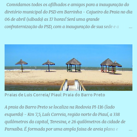
Convidamos todos os afilhados e amigos para a inauguração do
diretório municipal do PSD em Barrinha - Cajueiro da Praia no dia
06 de abril (sábado) as 17 horas! Será uma grande
confraternização do PSD, com a inauguração de sua sede e a
realização de novas filiações partidárias. A sede está localizada na
Rua São José, 98 Barrinha - Cajueiro da Praia.
Praias de Luis Correia/ Piauí: Praia do Barro Preto
A praia do Barro Preto se localiza na Rodovia PI-116 (lado
esquerdo) - Km 7,5, Luís Correia, região norte do Piauí, a 338
quilômetros da capital, Teresina, e 26 quilômetros da cidade de
Parnaíba. É formada por uma ampla faixa de areia plana e
retilínea na maior parte de sua extensão, chegando a mais ou