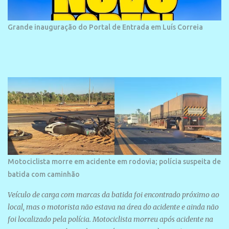
piauienses e, em menor número, pessoas de estados vizinhos. O
bairro onde se localiza a praia é palco de amplos investimentos e
Grande inauguração do Portal de Entrada em Luís Correia
projetos grandiosos como hotéis, pousadas e residências de
veraneio de grande porte. O maior empreendimento fixado nessa
área é o SESC Praia, inaugurado em 12 de julho de 1996. Com
arquitetura moderna,...
Motociclista morre em acidente em rodovia; polícia suspeita de
batida com caminhão
Veículo de carga com marcas da batida foi encontrado próximo ao
local, mas o motorista não estava na área do acidente e ainda não
foi localizado pela polícia. Motociclista morreu após acidente na