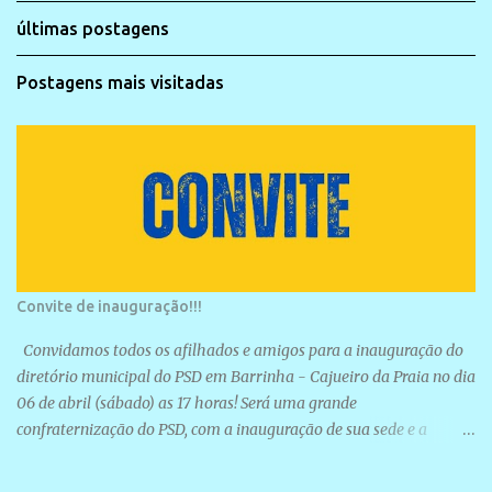
últimas postagens
Postagens mais visitadas
Convite de inauguração!!!
Convidamos todos os afilhados e amigos para a inauguração do
diretório municipal do PSD em Barrinha - Cajueiro da Praia no dia
06 de abril (sábado) as 17 horas! Será uma grande
confraternização do PSD, com a inauguração de sua sede e a
realização de novas filiações partidárias. A sede está localizada na
Rua São José, 98 Barrinha - Cajueiro da Praia.