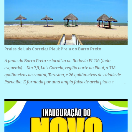
Praias de Luis Correia/ Piauí: Praia do Barro Preto
A praia do Barro Preto se localiza na Rodovia PI-116 (lado
esquerdo) - Km 7,5, Luís Correia, região norte do Piauí, a 338
quilômetros da capital, Teresina, e 26 quilômetros da cidade de
Parnaíba. É formada por uma ampla faixa de areia plana e
retilínea na maior parte de sua extensão, chegando a mais ou
menos a 1,5 km de paisagens exuberantes. Possui ondas suaves
devido ao extensivo molhe de pedras que não chegam a 2 metros
de altura, não apresentando dunas em seu espaço geográfico. Não
se sabe ao certo porque a praia leva esse nome, e muitas das suas
historias foram esquecidas ao longo do tempo. A praia é
frequentada por moradores e turistas, em geral veranistas