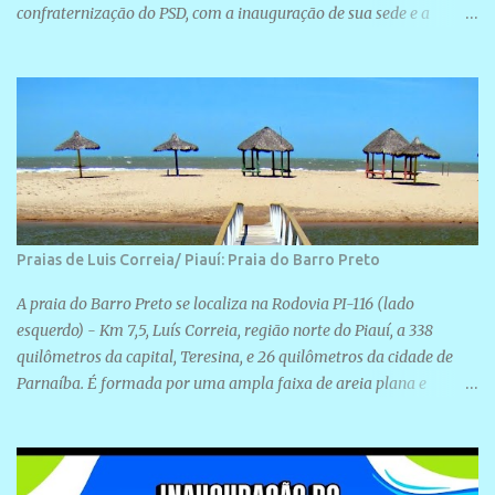
confraternização do PSD, com a inauguração de sua sede e a
realização de novas filiações partidárias. A sede está localizada na
Rua São José, 98 Barrinha - Cajueiro da Praia.
Praias de Luis Correia/ Piauí: Praia do Barro Preto
A praia do Barro Preto se localiza na Rodovia PI-116 (lado
esquerdo) - Km 7,5, Luís Correia, região norte do Piauí, a 338
quilômetros da capital, Teresina, e 26 quilômetros da cidade de
Parnaíba. É formada por uma ampla faixa de areia plana e
retilínea na maior parte de sua extensão, chegando a mais ou
menos a 1,5 km de paisagens exuberantes. Possui ondas suaves
devido ao extensivo molhe de pedras que não chegam a 2 metros
de altura, não apresentando dunas em seu espaço geográfico. Não