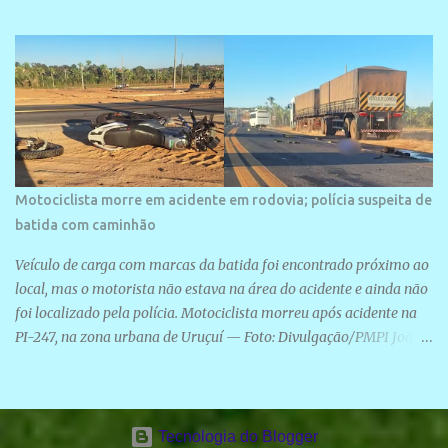
Motociclista morre em acidente em rodovia; polícia suspeita de
batida com caminhão
Veículo de carga com marcas da batida foi encontrado próximo ao
local, mas o motorista não estava na área do acidente e ainda não
foi localizado pela polícia. Motociclista morreu após acidente na
PI-247, na zona urbana de Uruçuí — Foto: Divulgação/PMPI João
Pedro de Sousa Santos morreu na manhã desta sexta-feira (31) em
um acidente na PI-247, na zona urbana de Uruçuí, no Sul do Piauí.
A Polícia Militar informou que um caminhão com marcas de
colisão foi encontrado próximo ao local. Segundo o 10º Batalhão
Tecnologia do Blogger