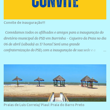
Convite de inauguração!!!
Convidamos todos os afilhados e amigos para a inauguração do
diretório municipal do PSD em Barrinha - Cajueiro da Praia no dia
06 de abril (sábado) as 17 horas! Será uma grande
confraternização do PSD, com a inauguração de sua sede e a
realização de novas filiações partidárias. A sede está localizada na
Rua São José, 98 Barrinha - Cajueiro da Praia.
Praias de Luis Correia/ Piauí: Praia do Barro Preto