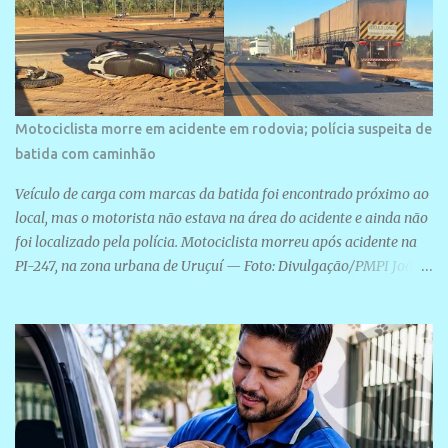
Motociclista morre em acidente em rodovia; polícia suspeita de
batida com caminhão
Veículo de carga com marcas da batida foi encontrado próximo ao
local, mas o motorista não estava na área do acidente e ainda não
foi localizado pela polícia. Motociclista morreu após acidente na
PI-247, na zona urbana de Uruçuí — Foto: Divulgação/PMPI João
Pedro de Sousa Santos morreu na manhã desta sexta-feira (31) em
um acidente na PI-247, na zona urbana de Uruçuí, no Sul do Piauí.
A Polícia Militar informou que um caminhão com marcas de
colisão foi encontrado próximo ao local. Segundo o 10º Batalhão
da Polícia Militar (10º BPM), a equipe foi acionada por volta das 6h
para atender à ocorrência. Material de referência geográfica Ao
chegar ao local, os policiais constataram a morte do motociclista e