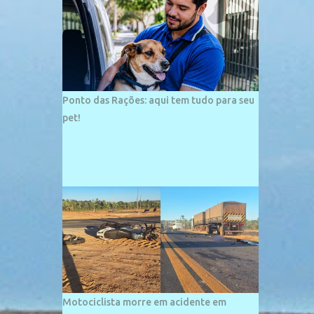
palco de amplos investimentos e projetos
grandiosos como hotéis, pousadas e
residências de veraneio de grande porte. O
maior empreendimento fixado nessa área é
o SESC Praia, inaugurado em 12 de julho de
1996. Com arquitetura moderna,...
Ponto das Rações: aqui tem tudo para seu
pet!
Motociclista morre em acidente em