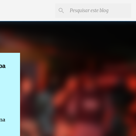
ba
 na