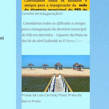
Convite de inauguração!!!
Convidamos todos os afilhados e amigos
para a inauguração do diretório municipal
do PSD em Barrinha - Cajueiro da Praia no
oi
dia 06 de abril (sábado) as 17 horas! Será
uma grande confraternização do PSD, com a
inauguração de sua sede e a realização de
novas filiações partidárias. A sede está
localizada na Rua São José, 98 Barrinha -
Cajueiro da Praia.
Praias de Luis Correia/ Piauí: Praia do
Barro Preto