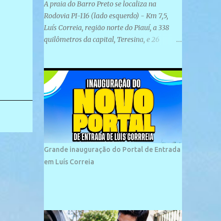
A praia do Barro Preto se localiza na
Rodovia PI-116 (lado esquerdo) - Km 7,5,
Luís Correia, região norte do Piauí, a 338
quilômetros da capital, Teresina, e 26
quilômetros da cidade de Parnaíba. É
formada por uma ampla faixa de areia
plana e retilínea na maior parte de sua
extensão, chegando a mais ou menos a 1,5
km de paisagens exuberantes. Possui ondas
suaves devido ao extensivo molhe de pedras
que não chegam a 2 metros de altura, não
apresentando dunas em seu espaço
geográfico. Não se sabe ao certo porque a
Grande inauguração do Portal de Entrada
praia leva esse nome, e muitas das suas
em Luís Correia
historias foram esquecidas ao longo do
tempo. A praia é frequentada por moradores
e turistas, em geral veranistas piauienses e,
em menor número, pessoas de estados
vizinhos. O bairro onde se localiza a praia é