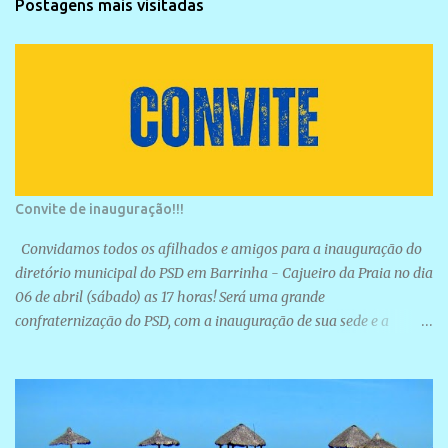
Postagens mais visitadas
Convite de inauguração!!!
Convidamos todos os afilhados e amigos para a inauguração do
diretório municipal do PSD em Barrinha - Cajueiro da Praia no dia
06 de abril (sábado) as 17 horas! Será uma grande
confraternização do PSD, com a inauguração de sua sede e a
realização de novas filiações partidárias. A sede está localizada na
Rua São José, 98 Barrinha - Cajueiro da Praia.