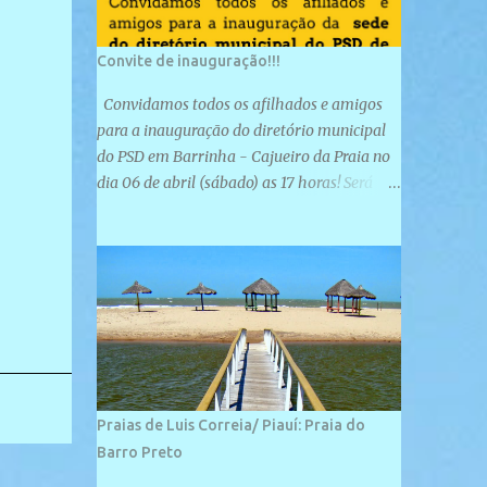
Convite de inauguração!!!
Convidamos todos os afilhados e amigos
para a inauguração do diretório municipal
do PSD em Barrinha - Cajueiro da Praia no
dia 06 de abril (sábado) as 17 horas! Será
uma grande confraternização do PSD, com a
inauguração de sua sede e a realização de
novas filiações partidárias. A sede está
localizada na Rua São José, 98 Barrinha -
Cajueiro da Praia.
Praias de Luis Correia/ Piauí: Praia do
Barro Preto