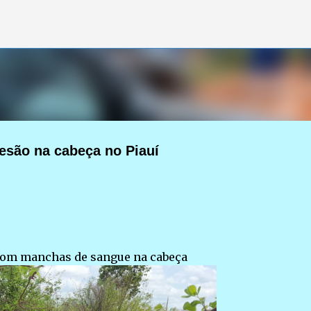
Pular para o conteúdo principal
são na cabeça no Piauí
com manchas de sangue na cabeça