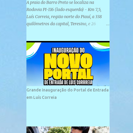
A praia do Barro Preto se localiza na
Rodovia PI-116 (lado esquerdo) - Km 7,5,
Luís Correia, região norte do Piauí, a 338
quilômetros da capital, Teresina, e 26
quilômetros da cidade de Parnaíba. É
formada por uma ampla faixa de areia
plana e retilínea na maior parte de sua
extensão, chegando a mais ou menos a 1,5
km de paisagens exuberantes. Possui ondas
suaves devido ao extensivo molhe de pedras
que não chegam a 2 metros de altura, não
apresentando dunas em seu espaço
geográfico. Não se sabe ao certo porque a
Grande inauguração do Portal de Entrada
praia leva esse nome, e muitas das suas
em Luís Correia
historias foram esquecidas ao longo do
tempo. A praia é frequentada por moradores
e turistas, em geral veranistas piauienses e,
em menor número, pessoas de estados
vizinhos. O bairro onde se localiza a praia é