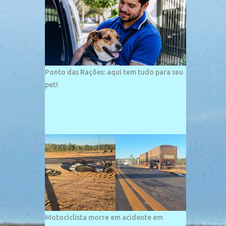
palco de amplos investimentos e projetos
grandiosos como hotéis, pousadas e
residências de veraneio de grande porte. O
maior empreendimento fixado nessa área é
o SESC Praia, inaugurado em 12 de julho de
1996. Com arquitetura moderna,...
Ponto das Rações: aqui tem tudo para seu
pet!
Motociclista morre em acidente em