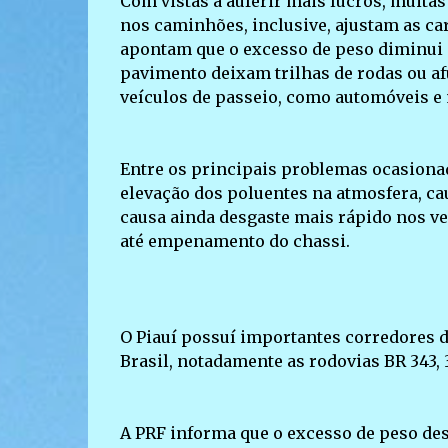
Com vistas a auferir mais lucros, muit
nos caminhões, inclusive, ajustam as ca
apontam que o excesso de peso diminui e
pavimento deixam trilhas de rodas ou af
veículos de passeio, como automóveis e 
Entre os principais problemas ocasiona
elevação dos poluentes na atmosfera, c
causa ainda desgaste mais rápido nos ve
até empenamento do chassi.
O Piauí possuí importantes corredores d
Brasil, notadamente as rodovias BR 343, 3
A PRF informa que o excesso de peso desse