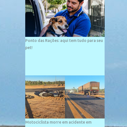
palco de amplos investimentos e projetos
grandiosos como hotéis, pousadas e
residências de veraneio de grande porte. O
maior empreendimento fixado nessa área é
o SESC Praia, inaugurado em 12 de julho de
1996. Com arquitetura moderna,...
Ponto das Rações: aqui tem tudo para seu
pet!
Motociclista morre em acidente em