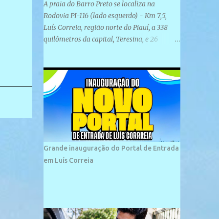
A praia do Barro Preto se localiza na
Rodovia PI-116 (lado esquerdo) - Km 7,5,
Luís Correia, região norte do Piauí, a 338
quilômetros da capital, Teresina, e 26
quilômetros da cidade de Parnaíba. É
formada por uma ampla faixa de areia
plana e retilínea na maior parte de sua
extensão, chegando a mais ou menos a 1,5
km de paisagens exuberantes. Possui ondas
suaves devido ao extensivo molhe de pedras
que não chegam a 2 metros de altura, não
apresentando dunas em seu espaço
geográfico. Não se sabe ao certo porque a
Grande inauguração do Portal de Entrada
praia leva esse nome, e muitas das suas
em Luís Correia
historias foram esquecidas ao longo do
tempo. A praia é frequentada por moradores
e turistas, em geral veranistas piauienses e,
em menor número, pessoas de estados
vizinhos. O bairro onde se localiza a praia é