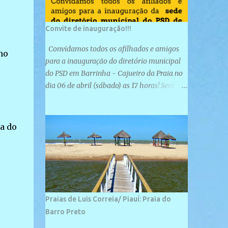
Convite de inauguração!!!
Convidamos todos os afilhados e amigos
no
para a inauguração do diretório municipal
do PSD em Barrinha - Cajueiro da Praia no
dia 06 de abril (sábado) as 17 horas! Será
uma grande confraternização do PSD, com a
inauguração de sua sede e a realização de
novas filiações partidárias. A sede está
a do
localizada na Rua São José, 98 Barrinha -
Cajueiro da Praia.
Praias de Luis Correia/ Piauí: Praia do
Barro Preto