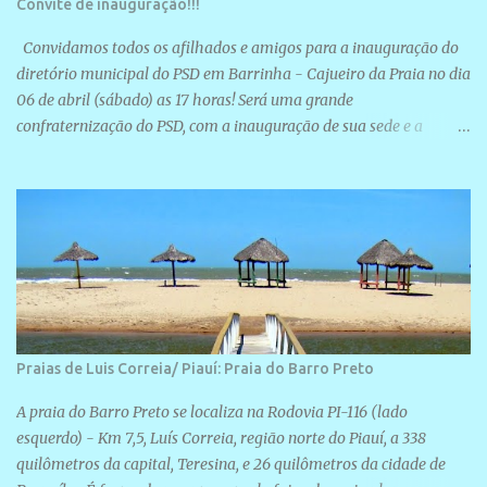
Convite de inauguração!!!
Convidamos todos os afilhados e amigos para a inauguração do
diretório municipal do PSD em Barrinha - Cajueiro da Praia no dia
06 de abril (sábado) as 17 horas! Será uma grande
confraternização do PSD, com a inauguração de sua sede e a
realização de novas filiações partidárias. A sede está localizada na
Rua São José, 98 Barrinha - Cajueiro da Praia.
Praias de Luis Correia/ Piauí: Praia do Barro Preto
A praia do Barro Preto se localiza na Rodovia PI-116 (lado
esquerdo) - Km 7,5, Luís Correia, região norte do Piauí, a 338
quilômetros da capital, Teresina, e 26 quilômetros da cidade de